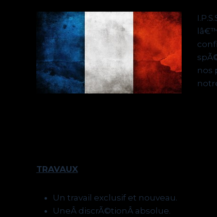
I.P.
lâ€™
conf
spÃ©
nos 
notr
TRAVAUX
Un travail exclusif et nouveau.
UneÂ discrÃ©tionÂ absolue.