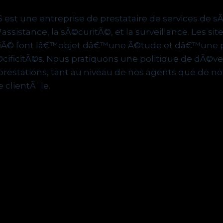
S.S est une entreprise de prestataire de services de
assistance, la sÃ©curitÃ©, et la surveillance. Les si
iÃ© font lâ€™objet dâ€™une Ã©tude et dâ€™une p
cificitÃ©s. Nous pratiquons une politique de dÃ©v
prestations, tant au niveau de nos agents que de no
e clientÃ¨le.