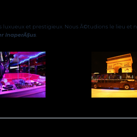
us luxueux et prestigieux. Nous Ã©tudions le lieu e
er inaperÃ§us
.