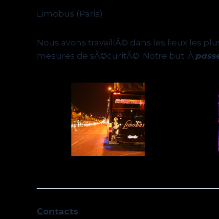
Limobus (Paris)
Nous avons travaillÃ© dans les lieux les pl
mesures de sÃ©curitÃ©. Notre but :Â
pass
Contacts