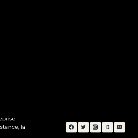
reprise
stance, la