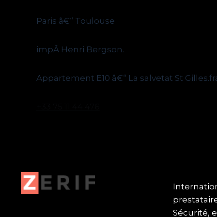
Paris â€“ Toulouse
impÂ Henri Bergson.
Appartement E10 â€“ La salvetat St Gilles.f
+33 75 11 44 476
Internation
prestatair
Sécurité, e